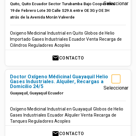
Seleccionar
Quito
,
Quito
Ecuador
Sector Turubamba Bajo Cooperativa
19 de Febrero Lote 30 Calle S29 A entre OE 3G y OE 3H
atrás de la Avenida Morán Valverde
Oxigeno Medicinal Industrial en Quito Globos de Helio
Importado Gases Industriales Ecuador Venta Recarga de
Cilindros Reguladores Acoples
mail
CONTACTO
Doctor Oxígeno Médicinal Guayaquil Helio
Gases Industriales. Alquiler, Recargas a
Domicilio 24/5
Seleccionar
Guayaquil
,
Guayaquil
Ecuador
Oxígeno Medicinal Industrial en Guayaquil Globos de Helio
Gases Industriales Ecuador Alquiler Venta Recarga de
Tanques Reguladores Acoples
mail
CONTACTO