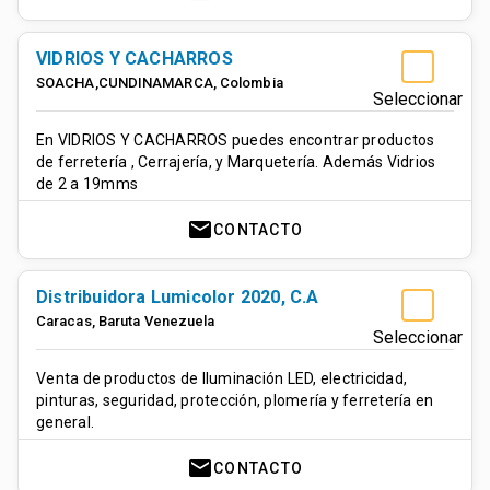
VIDRIOS Y CACHARROS
SOACHA,CUNDINAMARCA
,
Colombia
Seleccionar
En VIDRIOS Y CACHARROS puedes encontrar productos
de ferretería , Cerrajería, y Marquetería. Además Vidrios
de 2 a 19mms
mail
CONTACTO
Distribuidora Lumicolor 2020, C.A
Caracas
,
Baruta
Venezuela
Seleccionar
Venta de productos de Iluminación LED, electricidad,
pinturas, seguridad, protección, plomería y ferretería en
general.
mail
CONTACTO