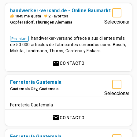
handwerker-versand.de - Online Baumarkt
1045 me gusta
2 Favoritos
thumb_up
favorite
Seleccionar
Göpfersdorf
,
Thüringen
Alemania
handwerker-versand ofrece a sus clientes más
Premium
de 50.000 artículos de fabricantes conocidos como Bosch,
Makita, Landmann, Thüros, Gardena y Fiskars.
mail
CONTACTO
Ferretería Guatemala
Guatemala City
,
Guatemala
Seleccionar
Ferretería Guatemala
mail
CONTACTO
Ferretería Guatemala