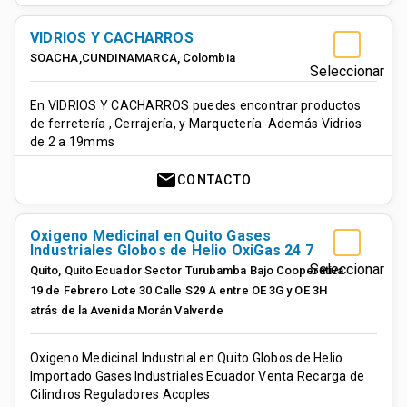
VIDRIOS Y CACHARROS
SOACHA,CUNDINAMARCA
,
Colombia
Seleccionar
En VIDRIOS Y CACHARROS puedes encontrar productos
de ferretería , Cerrajería, y Marquetería. Además Vidrios
de 2 a 19mms
mail
CONTACTO
Oxigeno Medicinal en Quito Gases
Industriales Globos de Helio OxiGas 24 7
Seleccionar
Quito
,
Quito
Ecuador
Sector Turubamba Bajo Cooperativa
19 de Febrero Lote 30 Calle S29 A entre OE 3G y OE 3H
atrás de la Avenida Morán Valverde
Oxigeno Medicinal Industrial en Quito Globos de Helio
Importado Gases Industriales Ecuador Venta Recarga de
Cilindros Reguladores Acoples