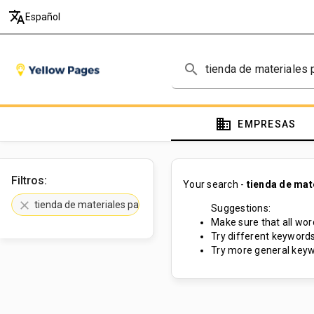
translate
Español
search
domain
EMPRESAS
Filtros:
Your search -
tienda de mat
clear
tienda de materiales para la construcción
Suggestions:
Make sure that all word
Try different keywords
Try more general keyw