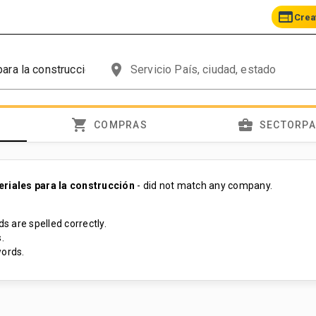
web
Crea
place
shopping_cart
business_center
COMPRAS
SECTORP
eriales para la construcción
- did not match any company.
s are spelled correctly.
.
ords.